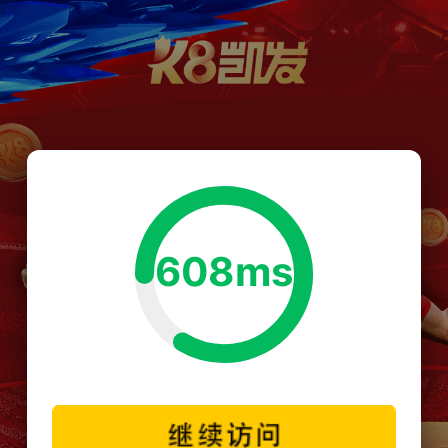
608ms